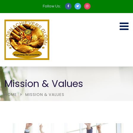
Follow Us:
Mission & Values
HOME
MISSION & VALUES