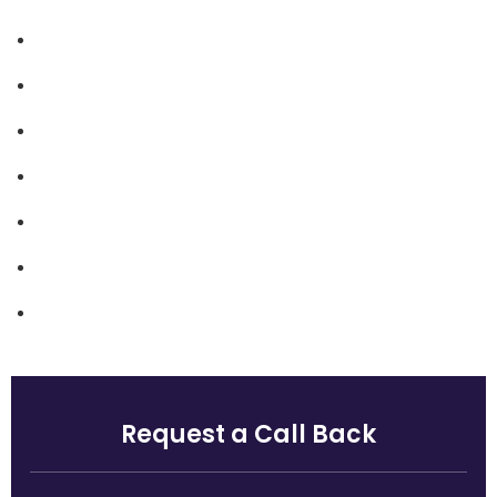
Our History
Management
Mission & Values
Locations
Career
Testimonials
FAQ
Request a Call Back